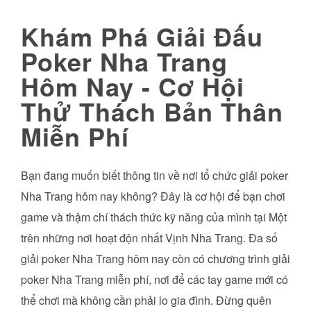
Khám Phá Giải Đấu
Poker Nha Trang
Hôm Nay - Cơ Hội
Thử Thách Bản Thân
Miễn Phí
Bạn đang muốn biết thông tin về nơi tổ chức giải poker
Nha Trang hôm nay không? Đây là cơ hội để bạn chơi
game và thậm chí thách thức kỹ năng của mình tại Một
trên những nơi hoạt độn nhất Vịnh Nha Trang. Đa số
giải poker Nha Trang hôm nay còn có chương trình giải
poker Nha Trang miễn phí, nơi để các tay game mới có
thể chơi mà không cần phải lo gia đình. Đừng quên