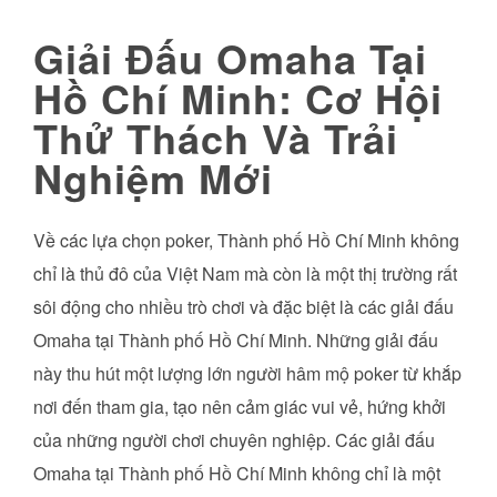
Giải Đấu Omaha Tại
Hồ Chí Minh: Cơ Hội
Thử Thách Và Trải
Nghiệm Mới
Về các lựa chọn poker, Thành phố Hồ Chí Minh không
chỉ là thủ đô của Việt Nam mà còn là một thị trường rất
sôi động cho nhiều trò chơi và đặc biệt là các giải đấu
Omaha tại Thành phố Hồ Chí Minh. Những giải đấu
này thu hút một lượng lớn người hâm mộ poker từ khắp
nơi đến tham gia, tạo nên cảm giác vui vẻ, hứng khởi
của những người chơi chuyên nghiệp. Các giải đấu
Omaha tại Thành phố Hồ Chí Minh không chỉ là một