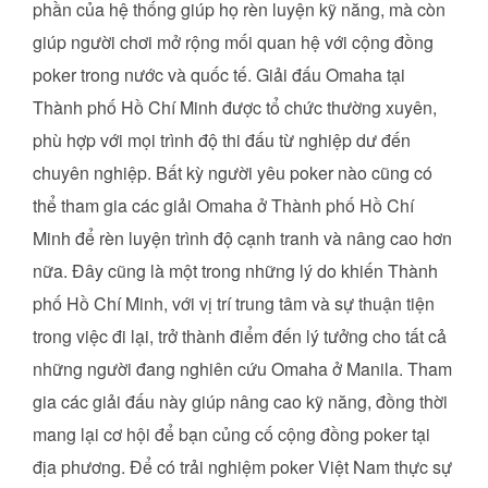
phần của hệ thống giúp họ rèn luyện kỹ năng, mà còn
giúp người chơi mở rộng mối quan hệ với cộng đồng
poker trong nước và quốc tế. Giải đấu Omaha tại
Thành phố Hồ Chí Minh được tổ chức thường xuyên,
phù hợp với mọi trình độ thi đấu từ nghiệp dư đến
chuyên nghiệp. Bất kỳ người yêu poker nào cũng có
thể tham gia các giải Omaha ở Thành phố Hồ Chí
Minh để rèn luyện trình độ cạnh tranh và nâng cao hơn
nữa. Đây cũng là một trong những lý do khiến Thành
phố Hồ Chí Minh, với vị trí trung tâm và sự thuận tiện
trong việc đi lại, trở thành điểm đến lý tưởng cho tất cả
những người đang nghiên cứu Omaha ở Manila. Tham
gia các giải đấu này giúp nâng cao kỹ năng, đồng thời
mang lại cơ hội để bạn củng cố cộng đồng poker tại
địa phương. Để có trải nghiệm poker Việt Nam thực sự