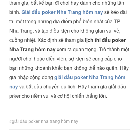
tham gia, bất kể bạn đi chơi hay dành cho những tân
binh.
Giải đấu poker Nha Trang hôm nay
sẽ kéo dài
tại một trong những địa điểm phổ biến nhất của TP
Nha Trang, và tạo điều kiện cho không gian vui vẻ,
cuồng nhiệt. Xác định sẽ tham gia
lịch thi đấu poker
Nha Trang hôm nay
xem ra quan trọng. Trở thành một
người chơi hoặc diễn viên, sự kiện sẽ cung cấp cho
bạn những khoảnh khắc bạn không thể nào quên. Hãy
gia nhập cộng đồng
giải đấu poker Nha Trang hôm
nay
và bắt đầu chuyến du lịch! Hãy tham gia giải đấu
prker cho niềm vui và cơ hội chiến thắng lớn.
giải đấu poker nha trang hôm nay