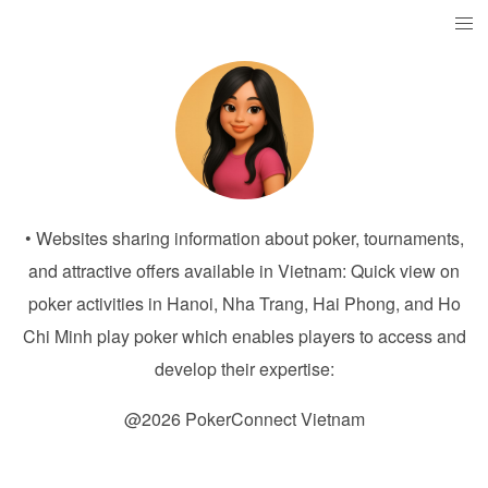
• Websites sharing information about poker, tournaments,
and attractive offers available in Vietnam: Quick view on
poker activities in Hanoi, Nha Trang, Hai Phong, and Ho
Chi Minh play poker which enables players to access and
develop their expertise:
@2026 PokerConnect Vietnam