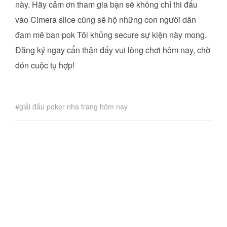
này. Hãy cảm ơn tham gia bạn sẽ không chỉ thi đấu
vào Cimera slice cũng sẽ hộ những con người dân
đam mê ban pok Tôi khủng secure sự kiện này mong.
Đăng ký ngay cẩn thận đấy vui lòng chơi hôm nay, chờ
đón cuộc tụ hợp!
giải đấu poker nha trang hôm nay