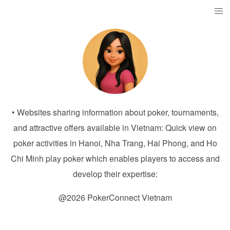
• Websites sharing information about poker, tournaments,
and attractive offers available in Vietnam: Quick view on
poker activities in Hanoi, Nha Trang, Hai Phong, and Ho
Chi Minh play poker which enables players to access and
develop their expertise:
@2026 PokerConnect Vietnam