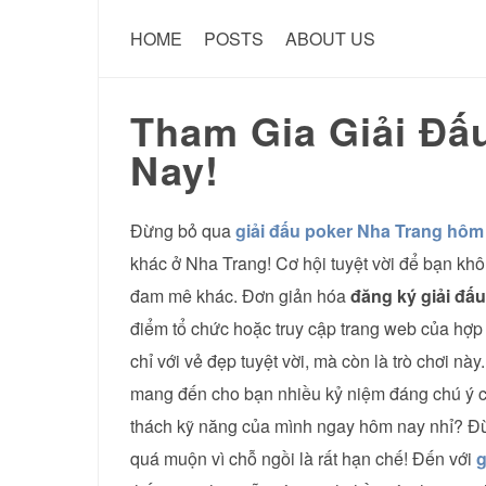
HOME
POSTS
ABOUT US
Tham Gia Giải Đấ
Nay!
Đừng bỏ qua
giải đấu poker Nha Trang hôm
khác ở Nha Trang! Cơ hội tuyệt vời để bạn kh
đam mê khác. Đơn giản hóa
đăng ký giải đấ
điểm tổ chức hoặc truy cập trang web của hợp
chỉ với vẻ đẹp tuyệt vời, mà còn là trò chơi nà
mang đến cho bạn nhiều kỷ niệm đáng chú ý c
thách kỹ năng của mình ngay hôm nay nhỉ? 
quá muộn vì chỗ ngồi là rất hạn chế! Đến với
g