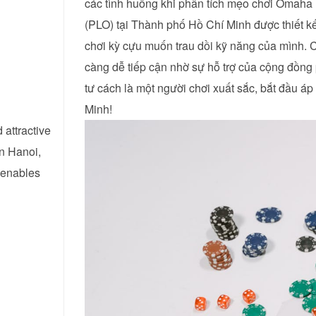
các tình huống khi phân tích mẹo chơi Omah
(PLO) tại Thành phố Hồ Chí Minh được thiết k
chơi kỳ cựu muốn trau dồi kỹ năng của mình
càng dễ tiếp cận nhờ sự hỗ trợ của cộng đồng 
tư cách là một người chơi xuất sắc, bắt đầu
Minh!
 attractive
in Hanoi,
 enables