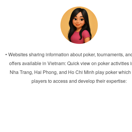
• Websites sharing information about poker, tournaments, and
offers available in Vietnam: Quick view on poker activities 
Nha Trang, Hai Phong, and Ho Chi Minh play poker which
players to access and develop their expertise: