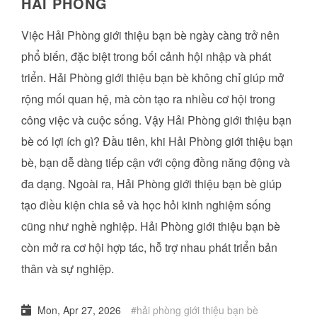
HẢI PHÒNG
Việc Hải Phòng giới thiệu bạn bè ngày càng trở nên
phổ biến, đặc biệt trong bối cảnh hội nhập và phát
triển. Hải Phòng giới thiệu bạn bè không chỉ giúp mở
rộng mối quan hệ, mà còn tạo ra nhiều cơ hội trong
công việc và cuộc sống. Vậy Hải Phòng giới thiệu bạn
bè có lợi ích gì? Đầu tiên, khi Hải Phòng giới thiệu bạn
bè, bạn dễ dàng tiếp cận với cộng đồng năng động và
đa dạng. Ngoài ra, Hải Phòng giới thiệu bạn bè giúp
tạo điều kiện chia sẻ và học hỏi kinh nghiệm sống
cũng như nghề nghiệp. Hải Phòng giới thiệu bạn bè
còn mở ra cơ hội hợp tác, hỗ trợ nhau phát triển bản
thân và sự nghiệp.
Mon, Apr 27, 2026
hải phòng giới thiệu bạn bè