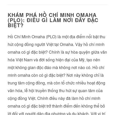
KHÁM PHÁ HỒ CHÍ MINH OMAHA
(PLO): ĐIỀU GÌ LÀM NƠI ĐÂY ĐẶC
BIỆT?
Hồ Chí Minh Omaha (PLO) là một địa điểm nổi bật thu
hút cộng đồng người Việt tại Omaha. Vậy hồ chí minh
omaha có gì đặc biệt? Chính là sự hòa quyện giữa văn
hóa Việt Nam và đời sống hiện đại của Mỹ, tạo nên
một không gian độc đáo mà không nơi nào có. Hồ chí
minh omaha còn có gì đặc biệt? Nơi này không chỉ là
trung tâm cộng đồng, mà còn tổ chức nhiều hoạt động
văn hóa, lễ hội truyền thống thu hút sự quan tâm của
cộng đồng Việt. Chính điều này đã làm hồ chí minh
omaha có gì đặc biệt trở thành điểm đến không thể bỏ
lỡ đối với người dân địa phương và du khách. Với vị trí