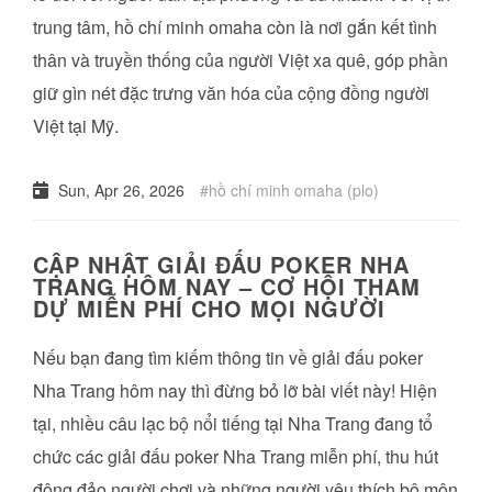
trung tâm, hồ chí minh omaha còn là nơi gắn kết tình
thân và truyền thống của người Việt xa quê, góp phần
giữ gìn nét đặc trưng văn hóa của cộng đồng người
Việt tại Mỹ.
Sun, Apr 26, 2026
hồ chí minh omaha (plo)
CẬP NHẬT GIẢI ĐẤU POKER NHA
TRANG HÔM NAY – CƠ HỘI THAM
DỰ MIỄN PHÍ CHO MỌI NGƯỜI
Nếu bạn đang tìm kiếm thông tin về giải đấu poker
Nha Trang hôm nay thì đừng bỏ lỡ bài viết này! Hiện
tại, nhiều câu lạc bộ nổi tiếng tại Nha Trang đang tổ
chức các giải đấu poker Nha Trang miễn phí, thu hút
đông đảo người chơi và những người yêu thích bộ môn