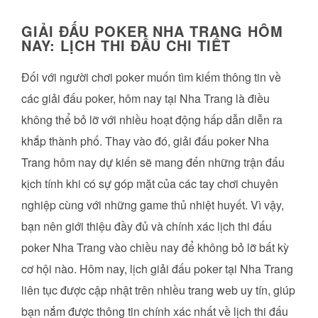
GIẢI ĐẤU POKER NHA TRANG HÔM
NAY: LỊCH THI ĐẤU CHI TIẾT
Đối với người chơi poker muốn tìm kiếm thông tin về
các giải đấu poker, hôm nay tại Nha Trang là điều
không thể bỏ lỡ với nhiều hoạt động hấp dẫn diễn ra
khắp thành phố. Thay vào đó, giải đấu poker Nha
Trang hôm nay dự kiến sẽ mang đến những trận đấu
kịch tính khi có sự góp mặt của các tay chơi chuyên
nghiệp cùng với những game thủ nhiệt huyết. Vì vậy,
bạn nên giới thiệu đầy đủ và chính xác lịch thi đấu
poker Nha Trang vào chiều nay để không bỏ lỡ bất kỳ
cơ hội nào. Hôm nay, lịch giải đấu poker tại Nha Trang
liên tục được cập nhật trên nhiều trang web uy tín, giúp
bạn nắm được thông tin chính xác nhất về lịch thi đấu