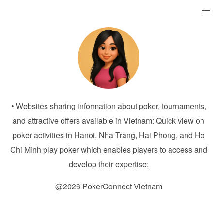
• Websites sharing information about poker, tournaments,
and attractive offers available in Vietnam: Quick view on
poker activities in Hanoi, Nha Trang, Hai Phong, and Ho
Chi Minh play poker which enables players to access and
develop their expertise:
@2026 PokerConnect Vietnam