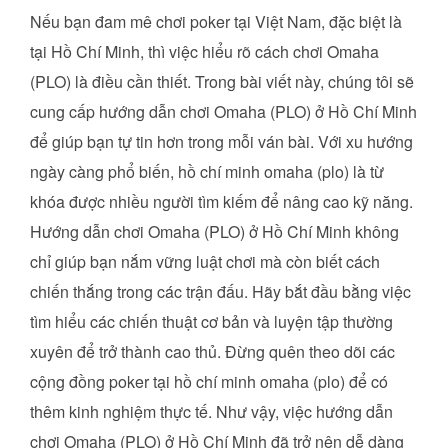
Nếu bạn đam mê chơi poker tại Việt Nam, đặc biệt là
tại Hồ Chí Minh, thì việc hiểu rõ cách chơi Omaha
(PLO) là điều cần thiết. Trong bài viết này, chúng tôi sẽ
cung cấp hướng dẫn chơi Omaha (PLO) ở Hồ Chí Minh
để giúp bạn tự tin hơn trong mỗi ván bài. Với xu hướng
ngày càng phổ biến, hồ chí minh omaha (plo) là từ
khóa được nhiều người tìm kiếm để nâng cao kỹ năng.
Hướng dẫn chơi Omaha (PLO) ở Hồ Chí Minh không
chỉ giúp bạn nắm vững luật chơi mà còn biết cách
chiến thắng trong các trận đấu. Hãy bắt đầu bằng việc
tìm hiểu các chiến thuật cơ bản và luyện tập thường
xuyên để trở thành cao thủ. Đừng quên theo dõi các
cộng đồng poker tại hồ chí minh omaha (plo) để có
thêm kinh nghiệm thực tế. Như vậy, việc hướng dẫn
chơi Omaha (PLO) ở Hồ Chí Minh đã trở nên dễ dàng